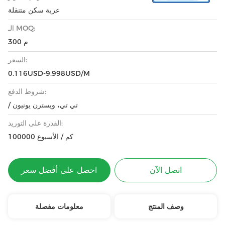
عربة سكن متنقلة
الـ MOQ:
300 م
السعر:
0.116USD-9.998USD/M
شروط الدفع:
/ تي تي، ويسترن يونيون
القدرة على التوريد:
100000 كم / الأسبوع
اتصل الآن
احصل على أفضل سعر
وصف المنتج
معلومات مفصلة