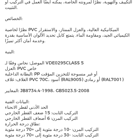
التكييف والتهوية، نظرًا لمرونته الخاصة، يمكنه أيضًا العمل في التركيب أو
التثبيت.
الخصائص:
نظرًا لخاصية PVC الميكانيكية العالية، والعزل الممتاز، والاستقرار
الكيميائي الجيد، ومقاومة الماء. يتمتع كابل تحديد الألوان الأساسية بقدرة
وخدمة أمان أكثر تميزًا.
البنية:
الموصل: نحاس وفقًا لـ VDE0295CLASS 5
العزل: PVC خاص
البطانة الداخلية: PP أو غير منسوجة للتخزين المؤقت
الغلاف: غلاف PVC 70C، أسود (RAL9005) أو رمادي (RAL7001)
المعايير: JB8734.4-1998، GB5023.5-2008
البيانات الفنية:
الحد الأدنى لقطر الانحناء
التركيب الثابت: 15 ضعف القطر الخارجي
التركيب المرن: 6 أضعاف القطر الخارجي
نطاق درجة الحرارة:
التركيب المرن: -10 درجة مئوية إلى +70 درجة مئوية
التركيب الثابت: -30 درجة مئوية إلى +70 درجة مئوية