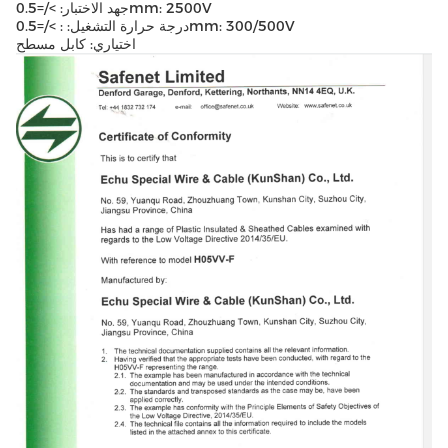
جهد الاختبار: >/=0.5mm: 2500V
درجة حرارة التشغيل: : >/=0.5mm: 300/500V
اختياري: كابل مسطح