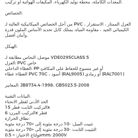
المعدات الكاملة، محطة توليد الكهرباء، المكيفات الهوائية أو تركيب.
الخصائص:
من أجل الخصائص الميكانيكية العالية لـ PVC ، العزل الممتاز ، الاستقرار
الكيميائي الجيد ، مقاومة المياه. يمتلك كابل تحديد الأساس الملون قدرة
وأمان أفضل.
الهيكل:
موصل: النحاس مطابقة لـ VDE0295CLASS 5
العزل: PVC خاص
الغطاء الداخلي: PP أو غير منسوج للحفاظ على المكافئ
الغطاء: غطاء PVC 70C ، أسود (RAL9005) أو رمادي (RAL7001)
المعايير: JB8734.4-1998، GB5023.5-2008
البيانات التقنية:
الحد الأدنى لقطر الانحناء
التركيب الثابت: قطر 15x
التركيب المرن: 6x قطر
نطاق الحرارة:
تثبيت الميل: -10 درجة مئوية إلى +70 درجة مئوية
التثبيت الثابت: -30 درجة مئوية إلى +70 درجة مئوية
فولتاج الاختبار: = 0.5mm: 2000V