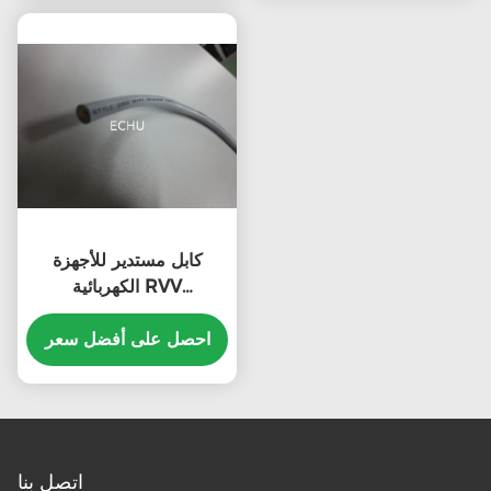
كابل مستدير للأجهزة
الكهربائية RVV
8Cx0.75sqmm مع شهادة
CE باللون الرمادي
احصل على أفضل سعر
اتصل بنا