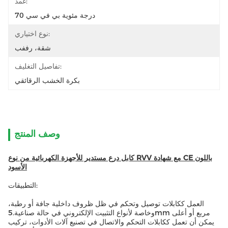
غمد:
70 درجة مئوية بي في سي
نوع اختياري:
شقة، رففب
تفاصيل التغليف:
بكرة الخشب الرقائقي
وصف المنتج
كابل درع مستدير للأجهزة الكهربائية من نوع RVV مع شهادة CE باللون
الأسود
التطبيقات:
العمل ككابلات توصيل وتحكم في ظل ظروف داخلية جافة أو رطبة،
وخاصة لأنواع التثبيت الإلكتروني في حالة صناعية.5mm مربع أو أعلى
يمكن أن تعمل ككابلات التحكم والاتصال في تصنيع آلات الأدوات، تركيب