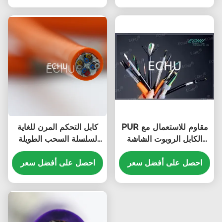
متكرر
PUR مقاوم للاستعمال مع
كابل التحكم المرن للغاية
الكابل الروبوت الشاشة
لسلسلة السحب الطويلة
النحاسية الكلية
((PUR) EKM71983
احصل على أفضل سعر
EKM70973 مع ROHS
احصل على أفضل سعر
12Cx0.3SQMM باللون
0.2sqmmx12Cores
البرتقالي