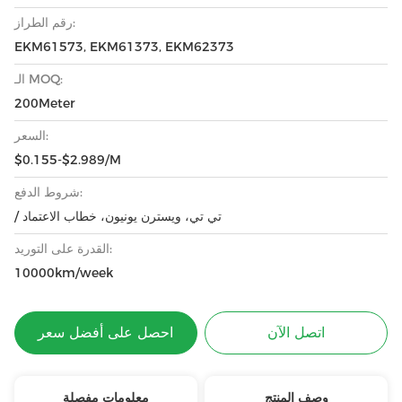
رقم الطراز:
EKM61573, EKM61373, EKM62373
الـ MOQ:
200Meter
السعر:
$0.155-$2.989/M
شروط الدفع:
/ تي تي، ويسترن يونيون، خطاب الاعتماد
القدرة على التوريد:
10000km/week
اتصل الآن
احصل على أفضل سعر
وصف المنتج
معلومات مفصلة