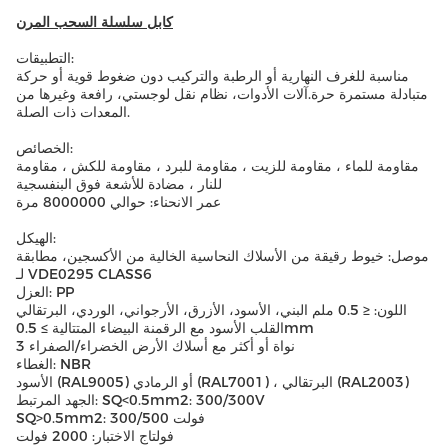
كابل سلسلة السحب المرن
التطبيقات:
مناسبة للغرف النهارية أو الرطبة والتركيب دون ضغوط قوية أو حركة
متبادلة مستمرة حرة.آلات الأدوات، نظام نقل لوجستي، رافعة وغيرها من
المعدات ذات الصلة.
الخصائص:
مقاومة للماء ، مقاومة للزيت ، مقاومة للبرد ، مقاومة للكش ، مقاومة
للنار ، مضادة للأشعة فوق البنفسجية
عمر الانحناء: حوالي 8000000 مرة
الهيكل:
موصل: خيوط رقيقة من الأسلاك النحاسية الخالية من الأكسجين، مطابقة
لـ VDE0295 CLASS6
العزل: PP
اللون: ≤ 0.5 ملم البني، الأسود، الأزرق، الأرجواني، الوردي، البرتقالي
القلب الأسود مع الرقمنة البيضاء المتتالية ≥ 0.5mm
3 نواة أو أكثر مع أسلاك الأرض الخضراء/الصفراء
الغطاء: NBR
الأسود (RAL9005) أو الرمادي (RAL7001) ، البرتقالي (RAL2003)
الجهد المرتبط: SQ<0.5mm2: 300/300V
SQ>0.5mm2: 300/500 فولت
فولتاج الاختبار: 2000 فولت