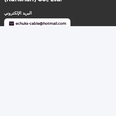
البريد الإلكتروني
echuks-cable@hotmail.com
عنواننا
العنوان
رقم 2600-82، شارع تشوان تشو، منطقة بو دونغ، شنغهاي 201315
الهاتف
86--15021712369
خريطة الموقع
|
سياسة الخصوصية
الصين جودة جيدة سلك مسطح المورد. حقوق الطبع والنشر © -2026