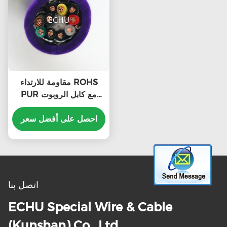
مقاومة للارتداء ROHS
PUR مع كابل الروبوت
الشاشة النحاسية الكلية
EKM70973 للإنحناء
احصل على أفضل سعر
العالي، التواء أو تطبيقات
أخرى
اتصل بنا
ECHU Special Wire & Cable
(Kunshan) Co., Ltd.