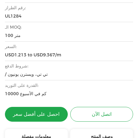
رقم الطراز:
UL1284
الـ MOQ:
100 متر
السعر:
USD1.213 to USD9.367/m
شروط الدفع:
/ تي تي، ويسترن يونيون
القدرة على التوريد:
10000 كم في الأسبوع
اتصل الآن
احصل على أفضل سعر
وصف المنتج
معلومات مفصلة