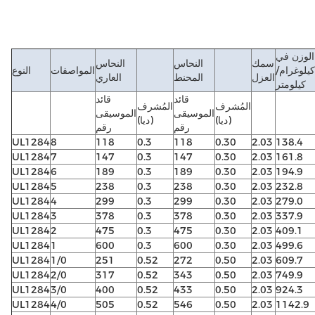
الوزن في
سمك
النحاس
النحاس
كيلوغرام/
المواصفات
النوع
العزل
المحنط
العاري
كيلومتر
قائد
قائد
المُشرف
المُشرف
الموسيقى
الموسيقى
(ديا)
(ديا)
رقم
رقم
UL1284
8
118
0.3
118
0.30
2.03
138.4
UL1284
7
147
0.3
147
0.30
2.03
161.8
UL1284
6
189
0.3
189
0.30
2.03
194.9
UL1284
5
238
0.3
238
0.30
2.03
232.8
UL1284
4
299
0.3
299
0.30
2.03
279.0
UL1284
3
378
0.3
378
0.30
2.03
337.9
UL1284
2
475
0.3
475
0.30
2.03
409.1
UL1284
1
600
0.3
600
0.30
2.03
499.6
UL1284
1/0
251
0.52
272
0.50
2.03
609.7
UL1284
2/0
317
0.52
343
0.50
2.03
749.9
UL1284
3/0
400
0.52
433
0.50
2.03
924.3
UL1284
4/0
505
0.52
546
0.50
2.03
1142.9